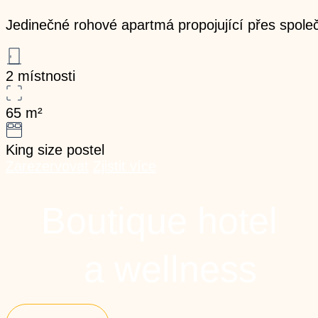
Jedinečné rohové apartmá propojující přes společn
2 místnosti
65
m²
King size postel
Zarezervovat
Zjistit více
Boutique hotel
a wellness