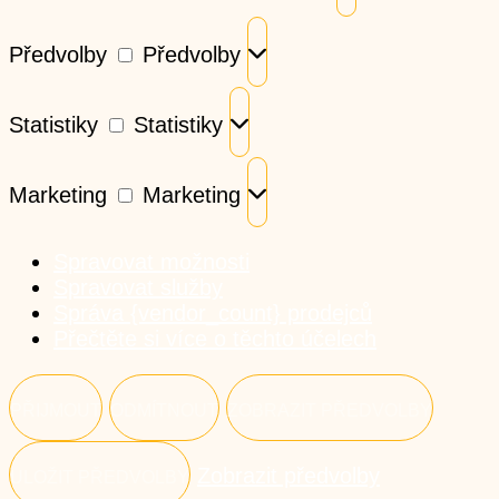
Předvolby
Předvolby
Statistiky
Statistiky
Marketing
Marketing
Spravovat možnosti
Spravovat služby
Správa {vendor_count} prodejců
Přečtěte si více o těchto účelech
PŘIJMOUT
ODMÍTNOUT
ZOBRAZIT PŘEDVOLBY
Zobrazit předvolby
ULOŽIT PŘEDVOLBY