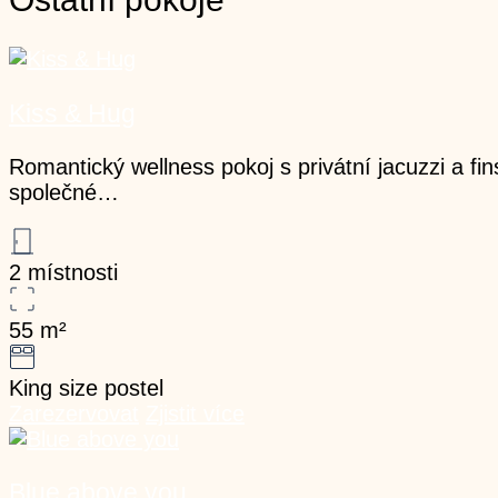
Kiss & Hug
Romantický wellness pokoj s privátní jacuzzi a f
společné…
2 místnosti
55
m²
King size postel
Zarezervovat
Zjistit více
Blue above you