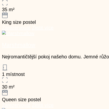
35
m²
King size postel
Zarezervovat
Zjistit více
Marshmallow
Nejromantičtější pokoj našeho domu. Jemné růžov
1 místnost
30
m²
Queen size postel
Zarezervovat
Zjistit více