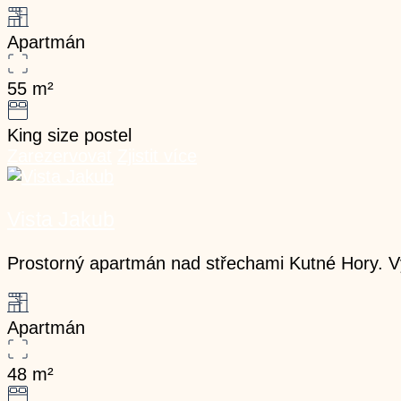
Apartmán
55
m²
King size postel
Zarezervovat
Zjistit více
Vista Jakub
Prostorný apartmán nad střechami Kutné Hory. Výh
Apartmán
48
m²