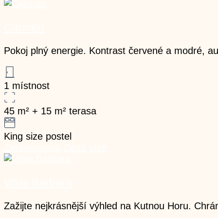
Carmen
Pokoj plný energie. Kontrast červené a modré, aut
1 místnost
45
m²
+
15
m² terasa
King size postel
Zarezervovat
Zjistit více
Vista Barbara
Zažijte nejkrásnější výhled na Kutnou Horu. Chrám